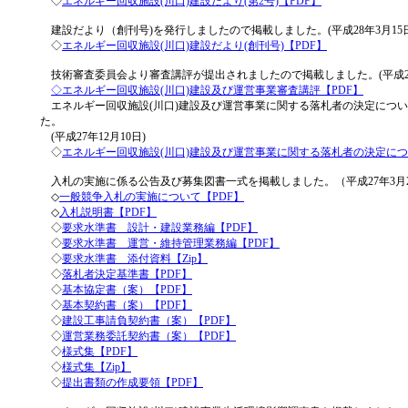
◇
エネルギー回収施設(川口)建設だより(第2号)【PDF】
建設だより（創刊号)を発行しましたので掲載しました。(平成28年3月15日
◇
エネルギー回収施設(川口)建設だより(創刊号)【PDF】
技術審査委員会より審査講評が提出されましたので掲載しました。(平成27年
◇エネルギー回収施設(川口)建設及び運営事業審査講評【PDF】
エネルギー回収施設(川口)建設及び運営事業に関する落札者の決定につ
た。
(平成27年12月10日)
◇
エネルギー回収施設(川口)建設及び運営事業に関する落札者の決定につ
入札の実施に係る公告及び募集図書一式を掲載しました。（平成27年3月2
◇
一般競争入札の実施について【PDF】
◇
入札説明書【PDF】
◇
要求水準書 設計・建設業務編【PDF】
◇
要求水準書 運営・維持管理業務編【PDF】
◇
要求水準書 添付資料【Zip】
◇
落札者決定基準書【PDF】
◇
基本協定書（案）【PDF】
◇
基本契約書（案）【PDF】
◇
建設工事請負契約書（案）【PDF】
◇
運営業務委託契約書（案）【PDF】
◇
様式集【PDF】
◇
様式集【Zip】
◇
提出書類の作成要領【PDF】