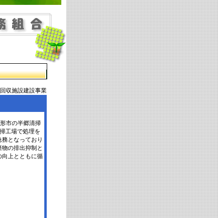
回収施設建設事業
山形市の半郷清掃
の両清掃工場で処理を
急務となっており
棄物の排出抑制と
の向上とともに循
。