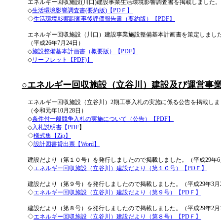
エネルギー回収施設(川口)建設事業生活環境影響調査書を掲載しました。
◇
生活環境影響調査書(要約版)【PDＦ】
◇
生活環境影響調査事後評価報告書（要約版）【PDF】
エネルギー回収施設（川口）建設事業施設整備基本計画書を策定しまし
（平成26年7月24日）
◇
施設整備基本計画書（概要版）【PDF】
◇
リーフレット【PDF)】
○エネルギー回収施設（立谷川）建設及び運営事
エネルギー回収施設（立谷川）2期工事入札の実施に係る公告を掲載しま
（令和元年10月28日）
◇
条件付一般競争入札の実施について（公告）【PDF】
◇
入札説明書【PDF
】
◇
様式集【Zip】
◇
設計図書貸出票【Word】
建設だより（第１０号）を発行しましたので掲載しました。（平成29年6月
◇
エネルギー回収施設（立谷川）建設だより（第１０号）【PDＦ】
建設だより（第９号）を発行しましたので掲載しました。（平成29年3月2
◇
エネルギー回収施設（立谷川）建設だより（第９号）【PDＦ】
建設だより（第８号）を発行しましたので掲載しました。（平成29年2月
◇
エネルギー回収施設（立谷川）建設だより（第８号）【PDＦ】