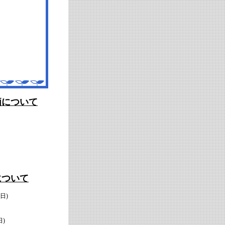
価について
について
日)
)