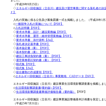
ました。
（平成26年9月25日）
◇
エネルギー回収施設（立谷川）建設及び運営事業に関する落札者の決定
Ｆ】
入札の実施に係る公告及び募集図書一式を掲載しました。（平成26年1月2
◇
一般競争入札の実施について【PDF】
◇
入札説明書【PDF】
◇
要求水準書 設計・建設業務編【PDF】
◇
要求水準書 運営・維持管理業務編【PDF】
◇
要求水準書 添付資料【Zip】
◇
落札者決定基準書【PDF】
◇
基本協定書（案）【PDF】
◇
基本契約書（案）【PDF】
◇
建設工事請負契約書（案）【PDF】
◇
運営業務委託契約書（案）【PDF】
◇
様式集【PDF】
◇
様式集【Zip】
◇
提出書類の作成要領【PDF】
◇
エネルギー回収施設（立谷川）事業敷地 CADデータ【SFC】
エネルギー回収施設（立谷川）建設事業生活環境影響調査書を掲載しま
◇
生活環境影響調査書(要約版)【PDF】
◇
生活環境影響調査書事後評価報告書（要約版）
【PDF】
エネルギー回収施設（立谷川）建設事業施設整備基本計画書を策定しま
（平成25年7月31日）