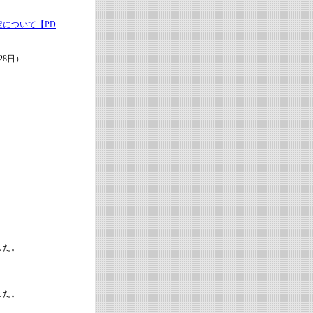
について【PD
8日）
した。
した。