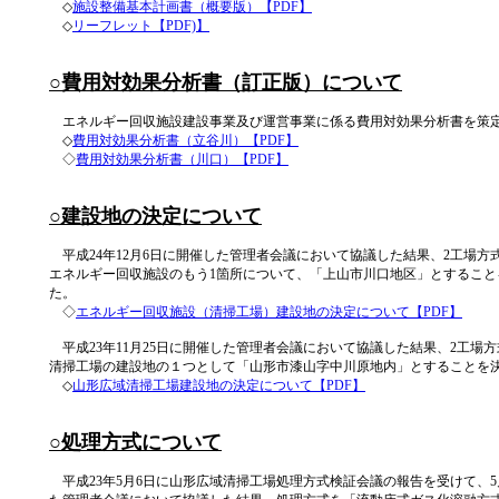
◇
施設整備基本計画書（概要版）【PDF】
◇
リーフレット【PDF)】
○費用対効果分析書（訂正版）について
エネルギー回収施設建設事業及び運営事業に係る費用対効果分析書を策
◇
費用対効果分析書（立谷川）【PDF】
◇
費用対効果分析書（川口）【PDF】
○建設地の決定について
平成24年12月6日に開催した管理者会議において協議した結果、2工場方
エネルギー回収施設のもう1箇所について、「上山市川口地区」とすること
た。
◇
エネルギー回収施設（清掃工場）建設地の決定について【PDF】
平成23年11月25日に開催した管理者会議において協議した結果、2工場
清掃工場の建設地の１つとして「山形市漆山字中川原地内」とすることを
◇
山形広域清掃工場建設地の決定について【PDF】
○処理方式について
平成23年5月6日に山形広域清掃工場処理方式検証会議の報告を受けて、5