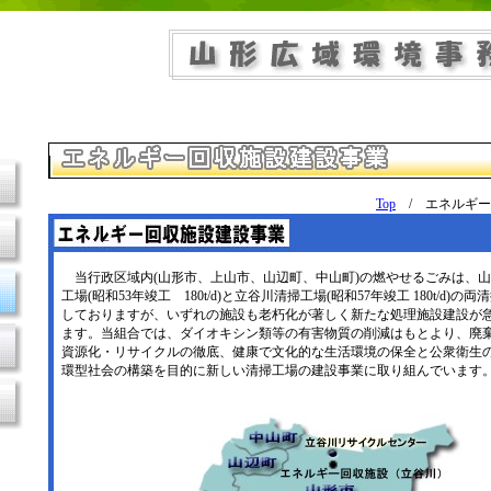
Top
/ エネルギー
当行政区域内(山形市、上山市、山辺町、中山町)の燃やせるごみは、
工場(昭和53年竣工 180t/d)と立谷川清掃工場(昭和57年竣工 180t/d)
しておりますが、いずれの施設も老朽化が著しく新たな処理施設建設が
ます。当組合では、ダイオキシン類等の有害物質の削減はもとより、廃
資源化・リサイクルの徹底、健康で文化的な生活環境の保全と公衆衛生
環型社会の構築を目的に新しい清掃工場の建設事業に取り組んでいます