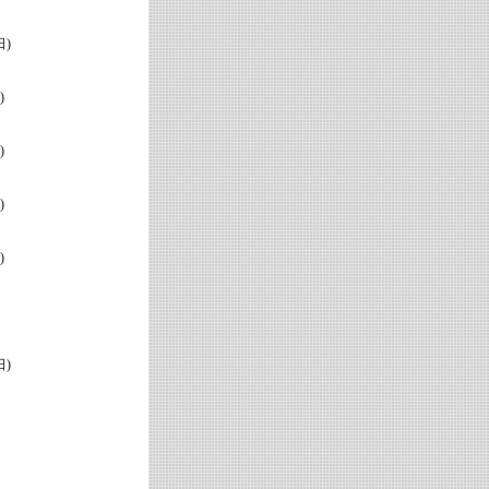
)
)
)
)
)
)